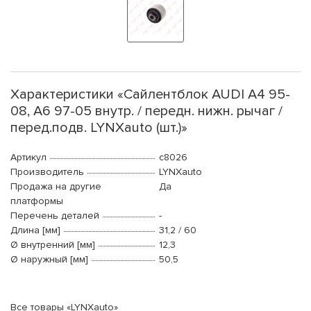
Характеристики «Сайлентблок AUDI A4 95-
08, A6 97-05 внутр. / передн. нижн. рычаг /
перед.подв. LYNXauto (шт.)»
Артикул
c8026
Производитель
LYNXauto
Продажа на другие
Да
платформы
Перечень деталей
-
Длина [мм]
31,2 / 60
Ø внутренний [мм]
12,3
Ø наружный [мм]
50,5
Все товары «LYNXauto»