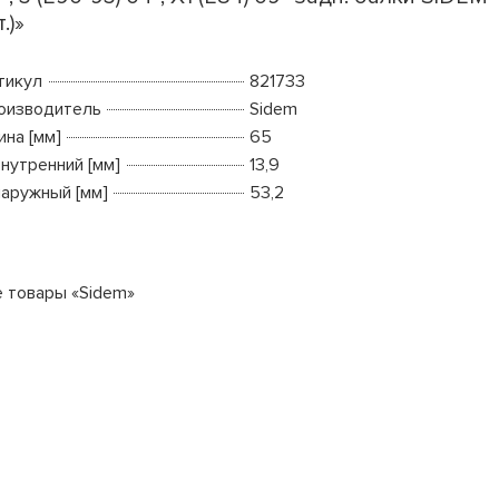
.)»
тикул
821733
оизводитель
Sidem
ина [мм]
65
внутренний [мм]
13,9
наружный [мм]
53,2
е товары «Sidem»