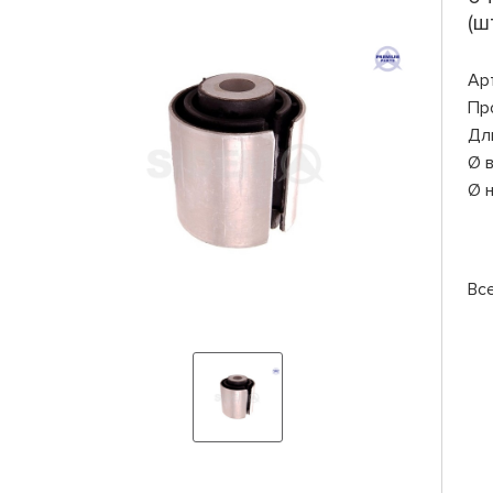
(шт
Ар
Пр
Дл
Ø 
Ø 
Вс