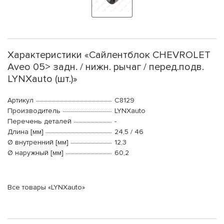
Характеристики «Сайлентблок CHEVROLET
Aveo 05> задн. / нижн. рычаг / перед.подв.
LYNXauto (шт.)»
Артикул
C8129
Производитель
LYNXauto
Перечень деталей
-
Длина [мм]
24,5 / 46
Ø внутренний [мм]
12,3
Ø наружный [мм]
60,2
Все товары «LYNXauto»