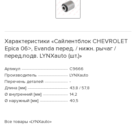
Характеристики «Сайлентблок CHEVROLET
Epica 06>, Evanda перед. / нижн. рычаг /
перед.подв. LYNXauto (шт.)»
Артикул
C9666
Производитель
LYNXauto
Перечень деталей
-
Длина [мм]
43,8 / 57,8
Ø внутренний [мм]
14,2
Ø наружный [мм]
40,5
Все товары «LYNXauto»