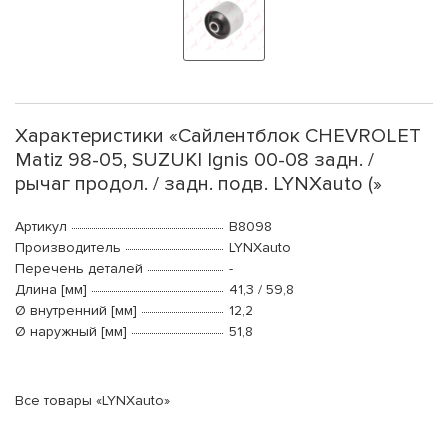
Характеристики «Сайлентблок CHEVROLET
Matiz 98-05, SUZUKI Ignis 00-08 задн. /
рычаг продол. / задн. подв. LYNXauto (»
Артикул
B8098
Производитель
LYNXauto
Перечень деталей
-
Длина [мм]
41,3 / 59,8
Ø внутренний [мм]
12,2
Ø наружный [мм]
51,8
Все товары «LYNXauto»