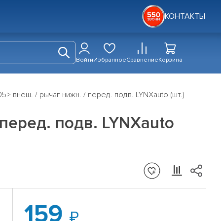
КОНТАКТЫ
Войти
Избранное
Сравнение
Корзина
 внеш. / рычаг нижн. / перед. подв. LYNXauto (шт.)
перед. подв. LYNXauto
159