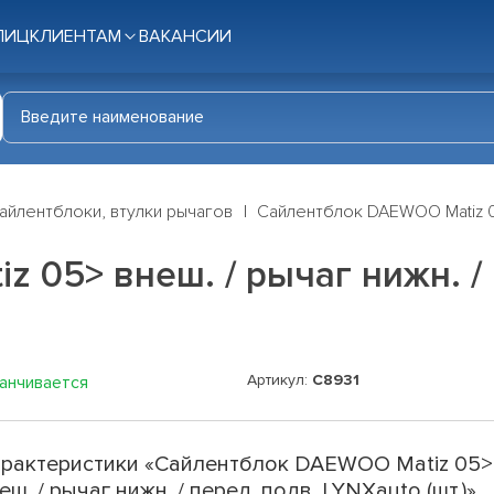
ЛИЦ
КЛИЕНТАМ
ВАКАНСИИ
айлентблоки, втулки рычагов
Сайлентблок DAEWOO Matiz 05>
 05> внеш. / рычаг нижн. / 
Артикул:
C8931
канчивается
рактеристики «Сайлентблок DAEWOO Matiz 05>
еш. / рычаг нижн. / перед. подв. LYNXauto (шт.)»