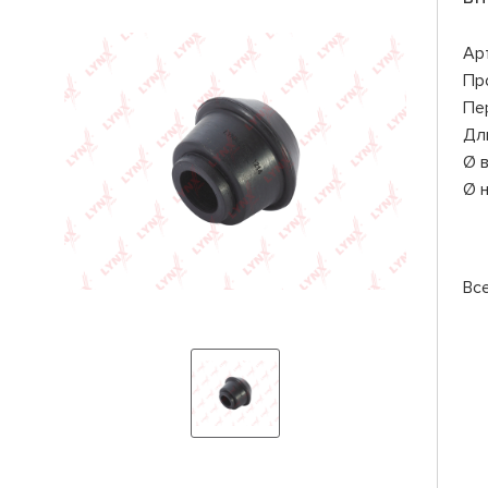
Ар
Пр
Пе
Дл
Ø 
Ø 
Вс