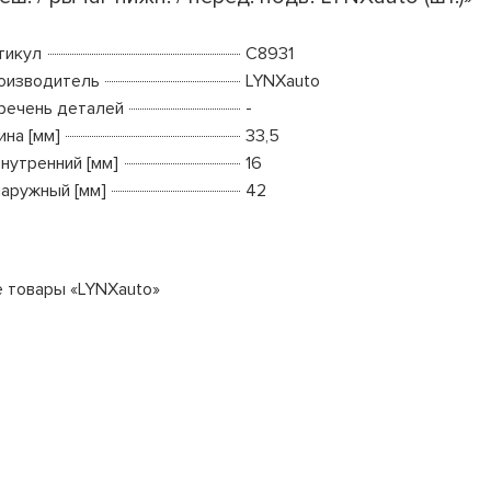
тикул
C8931
оизводитель
LYNXauto
речень деталей
-
ина [мм]
33,5
внутренний [мм]
16
наружный [мм]
42
е товары «LYNXauto»