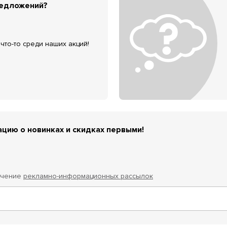
редложений?
что-то среди наших акций!
цию о новинках и скидках первыми!
учение
рекламно-информационных рассылок