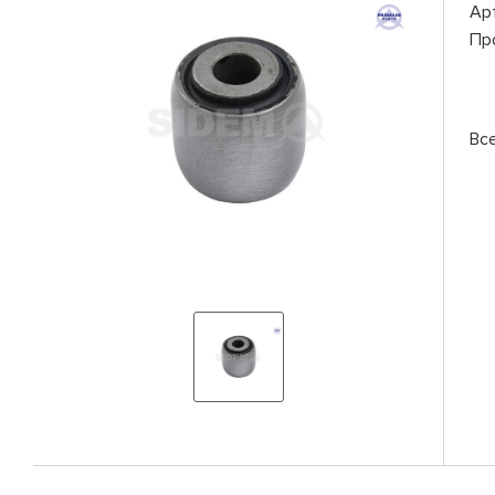
Ар
Пр
Вс