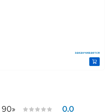
заканчивается
 90»
0.0