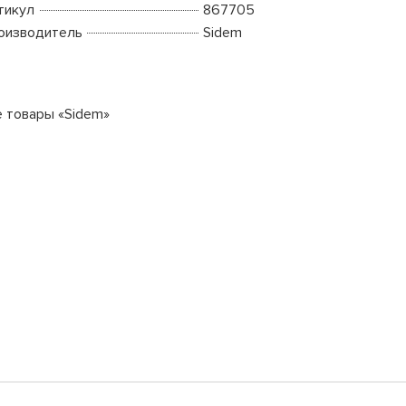
тикул
867705
оизводитель
Sidem
е товары «Sidem»