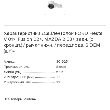
Характеристики «Сайлентблок FORD Fiesta
V 01>; Fusion 02>, MAZDA 2 03> задн. (с
кроншт.) / рычаг нижн. / перед.подв. SIDEM
(шт.)»
Артикул
801625
Производитель
Sidem
Длина [мм]
64,5
Ø внутренний [мм]
22
Ø наружный [мм]
22
Все товары «Sidem»