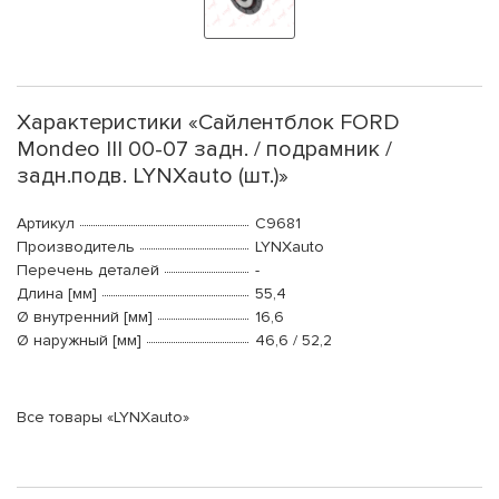
Характеристики «Сайлентблок FORD
Mondeo III 00-07 задн. / подрамник /
задн.подв. LYNXauto (шт.)»
Артикул
C9681
Производитель
LYNXauto
Перечень деталей
-
Длина [мм]
55,4
Ø внутренний [мм]
16,6
Ø наружный [мм]
46,6 / 52,2
Все товары «LYNXauto»