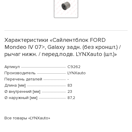
Характеристики «Сайлентблок FORD
Mondeo IV 07>, Galaxy задн. (без кроншт.) /
рычаг нижн. / перед.подв. LYNXauto (шт.)»
Артикул
C9262
Производитель
LYNXauto
Перечень деталей
-
Длина [мм]
83
Ø внутренний [мм]
23
Ø наружный [мм]
87,2
Все товары «LYNXauto»