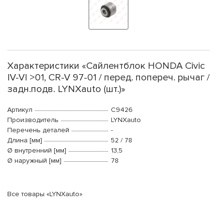
Характеристики «Сайлентблок HONDA Civic
IV-VI >01, CR-V 97-01 / перед. попереч. рычаг /
задн.подв. LYNXauto (шт.)»
Артикул
C9426
Производитель
LYNXauto
Перечень деталей
-
Длина [мм]
52 / 78
Ø внутренний [мм]
13,5
Ø наружный [мм]
78
Все товары «LYNXauto»