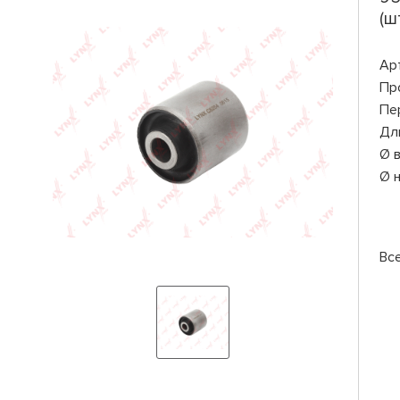
(шт
Ар
Пр
Пе
Дл
Ø 
Ø 
Вс