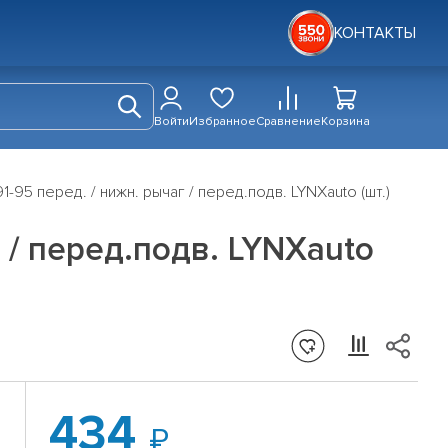
КОНТАКТЫ
Войти
Избранное
Сравнение
Корзина
-95 перед. / нижн. рычаг / перед.подв. LYNXauto (шт.)
 / перед.подв. LYNXauto
434