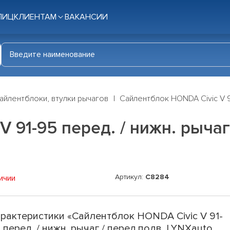
ЛИЦ
КЛИЕНТАМ
ВАКАНСИИ
айлентблоки, втулки рычагов
Сайлентблок HONDA Civic V 91
 91-95 перед. / нижн. рычаг
Артикул:
C8284
ичии
рактеристики «Сайлентблок HONDA Civic V 91-
 перед. / нижн. рычаг / перед.подв. LYNXauto