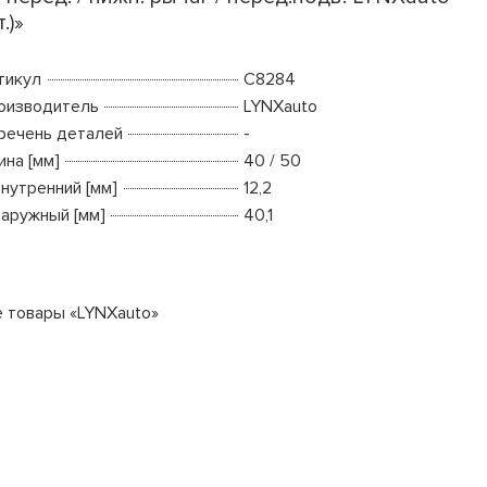
.)»
тикул
C8284
оизводитель
LYNXauto
речень деталей
-
ина [мм]
40 / 50
внутренний [мм]
12,2
наружный [мм]
40,1
е товары «LYNXauto»