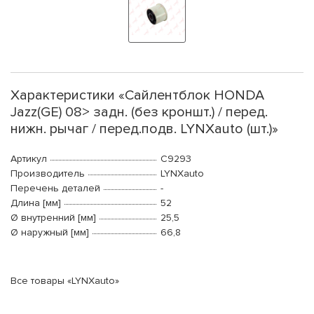
Характеристики «Сайлентблок HONDA
Jazz(GE) 08> задн. (без кроншт.) / перед.
нижн. рычаг / перед.подв. LYNXauto (шт.)»
Артикул
C9293
Производитель
LYNXauto
Перечень деталей
-
Длина [мм]
52
Ø внутренний [мм]
25,5
Ø наружный [мм]
66,8
Все товары «LYNXauto»