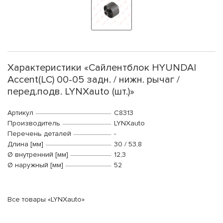
Характеристики «Сайлентблок HYUNDAI
Accent(LC) 00-05 задн. / нижн. рычаг /
перед.подв. LYNXauto (шт.)»
Артикул
C8313
Производитель
LYNXauto
Перечень деталей
-
Длина [мм]
30 / 53,8
Ø внутренний [мм]
12,3
Ø наружный [мм]
52
Все товары «LYNXauto»