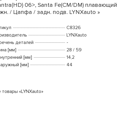
antra(HD) 06>, Santa Fe(CM/DM) плавающий
жн. / Цапфа / задн. подв. LYNXauto »
тикул
C8326
оизводитель
LYNXauto
речень деталей
-
ина [мм]
28 / 59
внутренний [мм]
14,2
наружный [мм]
44
е товары «LYNXauto»