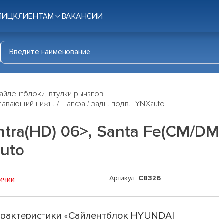
ЛИЦ
КЛИЕНТАМ
ВАКАНСИИ
айлентблоки, втулки рычагов
лавающий нижн. / Цапфа / задн. подв. LYNXauto
tra(HD) 06>, Santa Fe(CM/DM
uto
Артикул:
C8326
ичии
рактеристики «Сайлентблок HYUNDAI