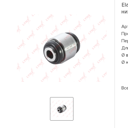
El
ни
Ар
Пр
Пе
Дл
Ø 
Ø 
Вс