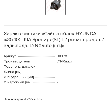
Характеристики «Сайлентблок HYUNDAI
ix35 10>, KIA Sportage(SL) L / рычаг продол. /
задн.подв. LYNXauto (шт.)»
Артикул
B8370
Производитель
LYNXauto
Перечень деталей
-
Длина [мм]
-
Ø внутренний [мм]
-
Ø наружный [мм]
-
Все товары «LYNXauto»