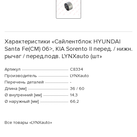
Характеристики «Сайлентблок HYUNDAI
Santa Fe(CM) 06>, KIA Sorento II перед. / нижн.
рычаг / перед.подв. LYNXauto (шт»
Артикул
C8334
Производитель
LYNXauto
Перечень деталей
-
Длина [мм]
36 / 60
Ø внутренний [мм]
14,3
Ø наружный [мм]
66,2
Все товары «LYNXauto»