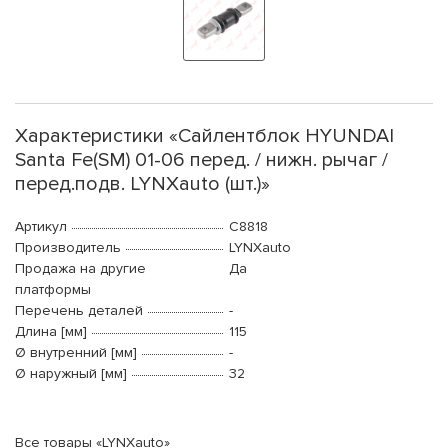
Характеристики «Сайлентблок HYUNDAI
Santa Fe(SM) 01-06 перед. / нижн. рычаг /
перед.подв. LYNXauto (шт.)»
Артикул
C8818
Производитель
LYNXauto
Продажа на другие
Да
платформы
Перечень деталей
-
Длина [мм]
115
Ø внутренний [мм]
-
Ø наружный [мм]
32
Все товары «LYNXauto»