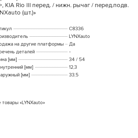
>, KIA Rio III перед. / нижн. рычаг / перед.подв.
NXauto (шт.)»
тикул
C8336
оизводитель
LYNXauto
одажа на другие платформы
Да
речень деталей
-
ина [мм]
34 / 54
внутренний [мм]
12,3
наружный [мм]
33,5
е товары «LYNXauto»