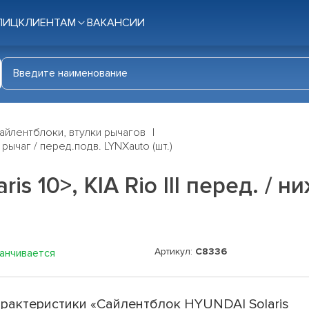
ЛИЦ
КЛИЕНТАМ
ВАКАНСИИ
айлентблоки, втулки рычагов
. рычаг / перед.подв. LYNXauto (шт.)
s 10>, KIA Rio III перед. / н
Артикул:
C8336
канчивается
рактеристики «Сайлентблок HYUNDAI Solaris