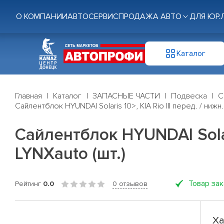
О КОМПАНИИ
АВТОСЕРВИС
ПРОДАЖА АВТО
ДЛЯ ЮР.
Каталог
Главная
Каталог
ЗАПАСНЫЕ ЧАСТИ
Подвеска
С
Сайлентблок HYUNDAI Solaris 10>, KIA Rio III перед. / нижн
Сайлентблок HYUNDAI Solari
LYNXauto (шт.)
Товар за
Рейтинг
0.0
0 отзывов
Ха