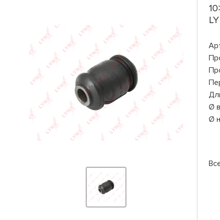
10
LY
Ар
Пр
Пр
Пе
Дл
Ø 
Ø 
Вс