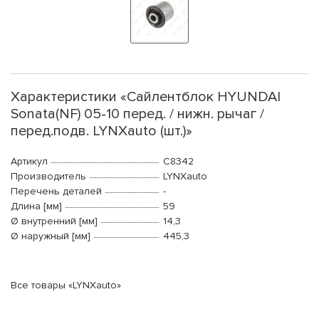
Характеристики «Сайлентблок HYUNDAI
Sonata(NF) 05-10 перед. / нижн. рычаг /
перед.подв. LYNXauto (шт.)»
Артикул
C8342
Производитель
LYNXauto
Перечень деталей
-
Длина [мм]
59
Ø внутренний [мм]
14,3
Ø наружный [мм]
445,3
Все товары «LYNXauto»