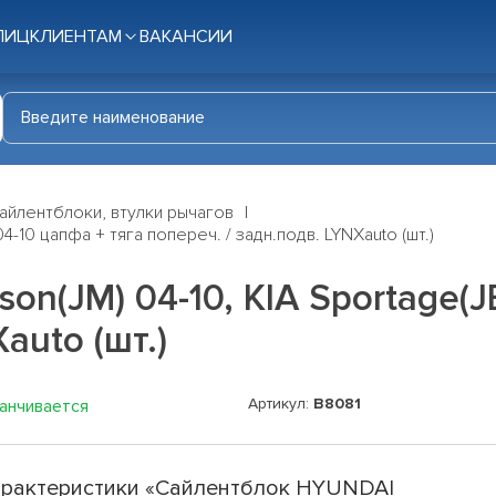
ЛИЦ
КЛИЕНТАМ
ВАКАНСИИ
айлентблоки, втулки рычагов
4-10 цапфа + тяга попереч. / задн.подв. LYNXauto (шт.)
n(JM) 04-10, KIA Sportage(JE
auto (шт.)
Артикул:
B8081
канчивается
рактеристики «Сайлентблок HYUNDAI