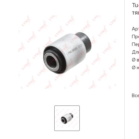
Tu
тя
Ар
Пр
Пе
Дл
Ø 
Ø 
Вс