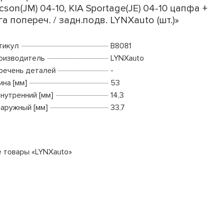
cson(JM) 04-10, KIA Sportage(JE) 04-10 цапфа +
га попереч. / задн.подв. LYNXauto (шт.)»
тикул
B8081
оизводитель
LYNXauto
речень деталей
-
ина [мм]
53
внутренний [мм]
14,3
наружный [мм]
33,7
е товары «LYNXauto»