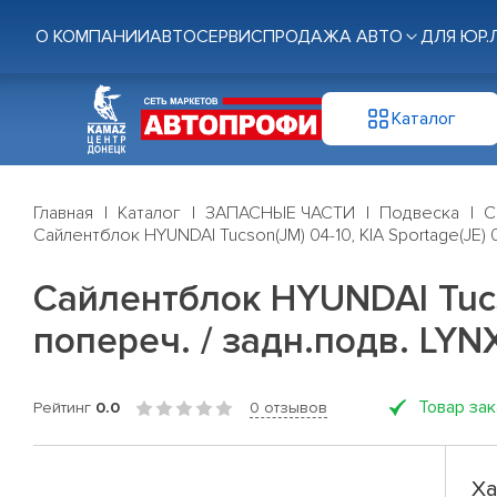
О КОМПАНИИ
АВТОСЕРВИС
ПРОДАЖА АВТО
ДЛЯ ЮР.
Каталог
Главная
Каталог
ЗАПАСНЫЕ ЧАСТИ
Подвеска
С
Сайлентблок HYUNDAI Tucson(JM) 04-10, KIA Sportage(JE) 0
Сайлентблок HYUNDAI Tucso
попереч. / задн.подв. LYNX
Товар за
Рейтинг
0.0
0 отзывов
Ха