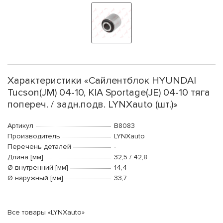
Характеристики «Сайлентблок HYUNDAI
Tucson(JM) 04-10, KIA Sportage(JE) 04-10 тяга
попереч. / задн.подв. LYNXauto (шт.)»
Артикул
B8083
Производитель
LYNXauto
Перечень деталей
-
Длина [мм]
32,5 / 42,8
Ø внутренний [мм]
14,4
Ø наружный [мм]
33,7
Все товары «LYNXauto»