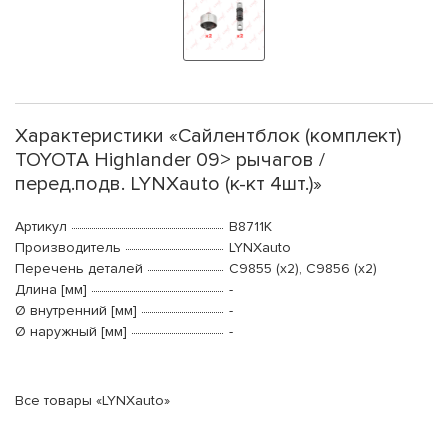
Характеристики «Сайлентблок (комплект)
TOYOTA Highlander 09> рычагов /
перед.подв. LYNXauto (к-кт 4шт.)»
Артикул
B8711K
Производитель
LYNXauto
Перечень деталей
C9855 (x2), C9856 (x2)
Длина [мм]
-
Ø внутренний [мм]
-
Ø наружный [мм]
-
Все товары «LYNXauto»