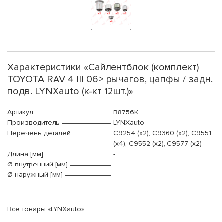
Характеристики «Сайлентблок (комплект)
TOYOTA RAV 4 III 06> рычагов, цапфы / задн.
подв. LYNXauto (к-кт 12шт.)»
Артикул
B8756K
Производитель
LYNXauto
Перечень деталей
C9254 (x2), C9360 (x2), C9551
(x4), C9552 (x2), C9577 (x2)
Длина [мм]
-
Ø внутренний [мм]
-
Ø наружный [мм]
-
Все товары «LYNXauto»