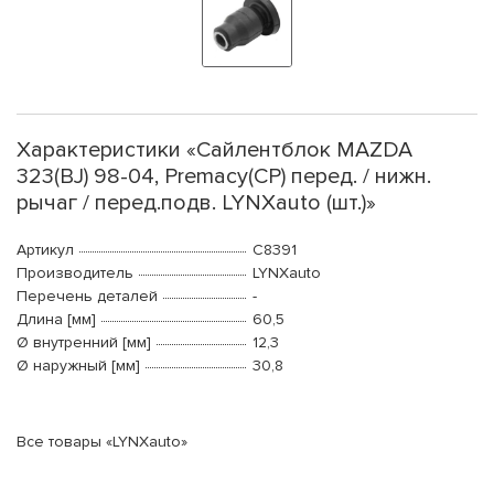
Характеристики «Сайлентблок MAZDA
323(BJ) 98-04, Premacy(CP) перед. / нижн.
рычаг / перед.подв. LYNXauto (шт.)»
Артикул
C8391
Производитель
LYNXauto
Перечень деталей
-
Длина [мм]
60,5
Ø внутренний [мм]
12,3
Ø наружный [мм]
30,8
Все товары «LYNXauto»