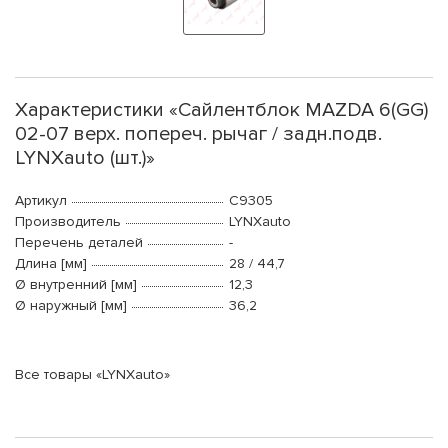
Характеристики «Сайлентблок MAZDA 6(GG)
02-07 верх. попереч. рычаг / задн.подв.
LYNXauto (шт.)»
Артикул
C9305
Производитель
LYNXauto
Перечень деталей
-
Длина [мм]
28 / 44,7
Ø внутренний [мм]
12,3
Ø наружный [мм]
36,2
Все товары «LYNXauto»