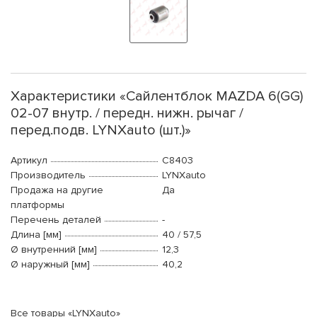
Характеристики «Сайлентблок MAZDA 6(GG)
02-07 внутр. / передн. нижн. рычаг /
перед.подв. LYNXauto (шт.)»
Артикул
C8403
Производитель
LYNXauto
Продажа на другие
Да
платформы
Перечень деталей
-
Длина [мм]
40 / 57,5
Ø внутренний [мм]
12,3
Ø наружный [мм]
40,2
Все товары «LYNXauto»