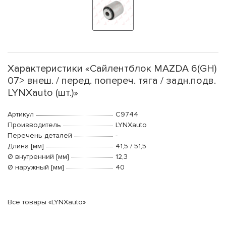
Характеристики «Сайлентблок MAZDA 6(GH)
07> внеш. / перед. попереч. тяга / задн.подв.
LYNXauto (шт.)»
Артикул
C9744
Производитель
LYNXauto
Перечень деталей
-
Длина [мм]
41,5 / 51,5
Ø внутренний [мм]
12,3
Ø наружный [мм]
40
Все товары «LYNXauto»