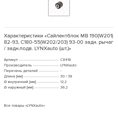
Характеристики «Сайлентблок MB 190(W201)
82-93, C180-55(W202/203) 93-00 задн. рычаг
/ задн.подв. LYNXauto (шт.)»
Артикул
C8418
Производитель
LYNXauto
Перечень деталей
-
Длина [мм]
30 / 38
Ø внутренний [мм]
12,2
Ø наружный [мм]
36,2
Все товары «LYNXauto»