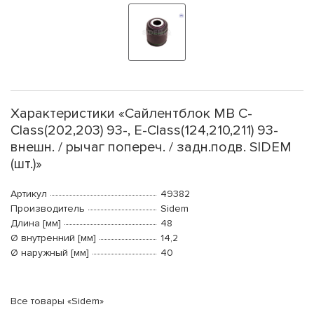
Характеристики «Сайлентблок MB C-
Class(202,203) 93-, E-Class(124,210,211) 93-
внешн. / рычаг попереч. / задн.подв. SIDEM
(шт.)»
Артикул
49382
Производитель
Sidem
Длина [мм]
48
Ø внутренний [мм]
14,2
Ø наружный [мм]
40
Все товары «Sidem»