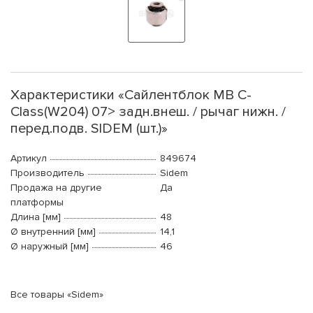
Характеристики «Сайлентблок MB C-
Class(W204) 07> задн.внеш. / рычаг нижн. /
перед.подв. SIDEM (шт.)»
Артикул
849674
Производитель
Sidem
Продажа на другие
Да
платформы
Длина [мм]
48
Ø внутренний [мм]
14,1
Ø наружный [мм]
46
Все товары «Sidem»