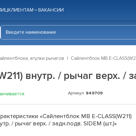
ЛИЦ
КЛИЕНТАМ
ВАКАНСИИ
айлентблоки, втулки рычагов
Сайлентблок MB E-CLASS(W211) 
11) внутр. / рычаг верх. / з
Артикул:
849709
канчивается
рактеристики «Сайлентблок MB E-CLASS(W211)
утр. / рычаг верх. / задн.подв. SIDEM (шт.)»