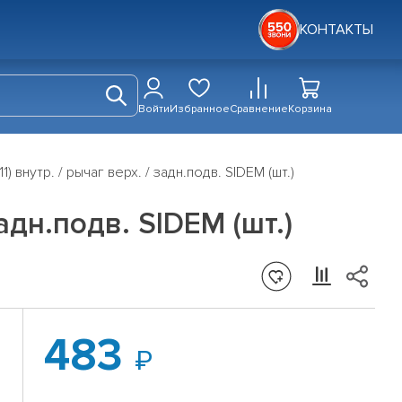
КОНТАКТЫ
Войти
Избранное
Сравнение
Корзина
внутр. / рычаг верх. / задн.подв. SIDEM (шт.)
адн.подв. SIDEM (шт.)
483