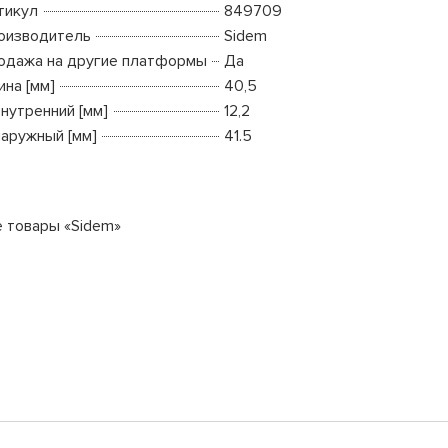
тикул
849709
оизводитель
Sidem
одажа на другие платформы
Да
ина [мм]
40,5
внутренний [мм]
12,2
наружный [мм]
41.5
е товары «Sidem»