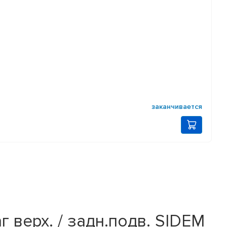
заканчивается
 верх. / задн.подв. SIDEM