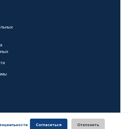
альных
на
нных
сти
амы
енциальности
.
Согласиться
Отклонить