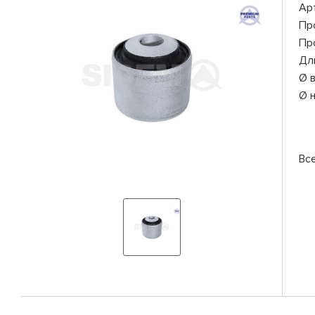
Ар
Пр
Пр
Дл
Ø 
Ø 
Вс