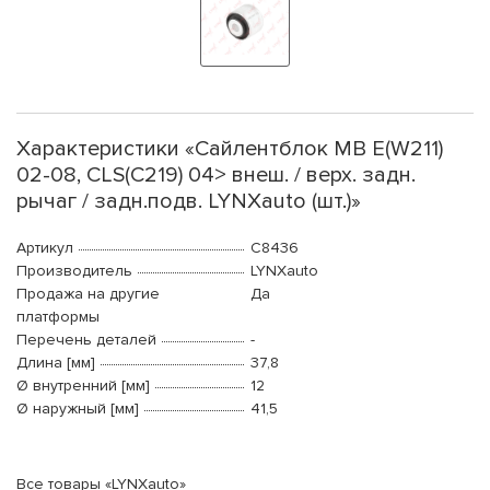
Характеристики «Сайлентблок MB E(W211)
02-08, CLS(C219) 04> внеш. / верх. задн.
рычаг / задн.подв. LYNXauto (шт.)»
Артикул
C8436
Производитель
LYNXauto
Продажа на другие
Да
платформы
Перечень деталей
-
Длина [мм]
37,8
Ø внутренний [мм]
12
Ø наружный [мм]
41,5
Все товары «LYNXauto»