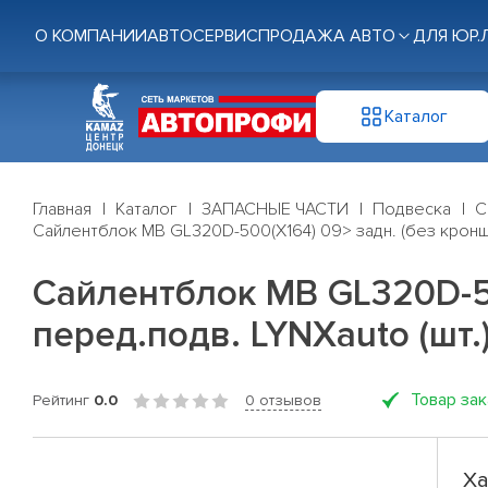
О КОМПАНИИ
АВТОСЕРВИС
ПРОДАЖА АВТО
ДЛЯ ЮР.
Каталог
Главная
Каталог
ЗАПАСНЫЕ ЧАСТИ
Подвеска
С
Сайлентблок MB GL320D-500(X164) 09> задн. (без кроншт.)
Сайлентблок MB GL320D-500
перед.подв. LYNXauto (шт.
Товар за
Рейтинг
0.0
0 отзывов
Ха