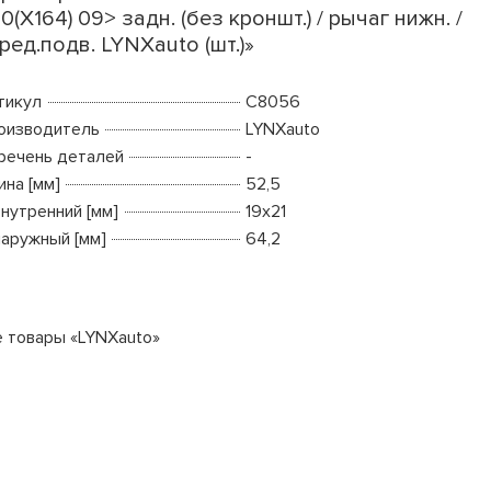
0(X164) 09> задн. (без кроншт.) / рычаг нижн. /
ред.подв. LYNXauto (шт.)»
тикул
C8056
оизводитель
LYNXauto
речень деталей
-
ина [мм]
52,5
внутренний [мм]
19x21
наружный [мм]
64,2
е товары «LYNXauto»