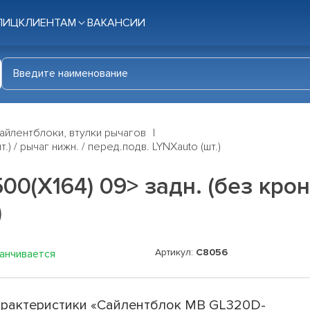
ЛИЦ
КЛИЕНТАМ
ВАКАНСИИ
айлентблоки, втулки рычагов
 / рычаг нижн. / перед.подв. LYNXauto (шт.)
(X164) 09> задн. (без кронш
)
Артикул:
C8056
канчивается
рактеристики «Сайлентблок MB GL320D-