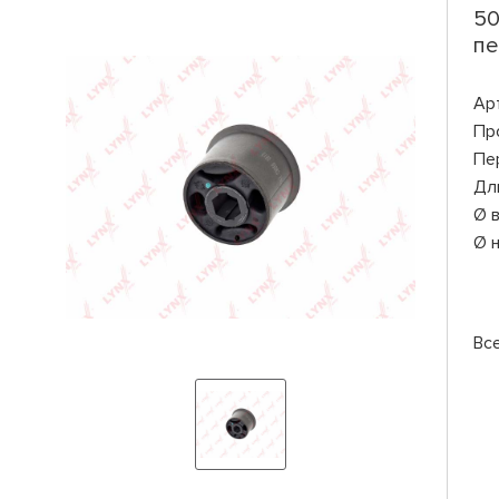
50
пе
Ар
Пр
Пе
Дл
Ø 
Ø 
Вс