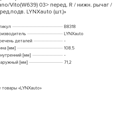
ano/Vito(W639) 03> перед. R / нижн. рычаг /
ред.подв. LYNXauto (шт.)»
тикул
B8318
оизводитель
LYNXauto
речень деталей
-
ина [мм]
108,5
внутренний [мм]
-
наружный [мм]
71,2
е товары «LYNXauto»