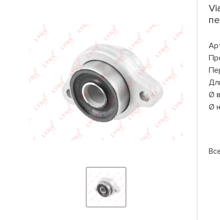
Vi
пе
Ар
Пр
Пе
Дл
Ø 
Ø 
Вс