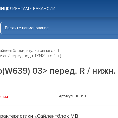
ЛИЦ
КЛИЕНТАМ
ВАКАНСИИ
айлентблоки, втулки рычагов
чаг / перед.подв. LYNXauto (шт.)
(W639) 03> перед. R / нижн.
Артикул:
B8318
ичии
рактеристики «Сайлентблок MB