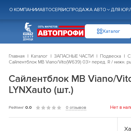
О КОМПАНИИ
АВТОСЕРВИС
ПРОДАЖА АВТО
ДЛЯ ЮР.
Каталог
Главная
Каталог
ЗАПАСНЫЕ ЧАСТИ
Подвеска
С
Сайлентблок MB Viano/Vito(W639) 03> перед. R / нижн. ры
Сайлентблок MB Viano/Vito
LYNXauto (шт.)
Нет в нал
Рейтинг
0.0
0 отзывов
Ха