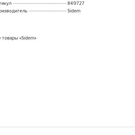
тикул
849727
оизводитель
Sidem
е товары «Sidem»