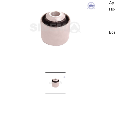
Ар
Пр
Вс