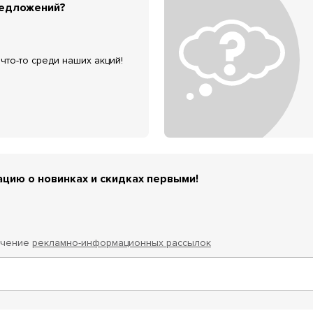
редложений?
что-то среди наших акций!
цию о новинках и скидках первыми!
учение
рекламно-информационных рассылок