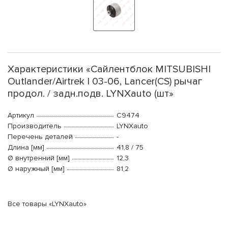
Характеристики «Сайлентблок MITSUBISHI
Outlander/Airtrek I 03-06, Lancer(CS) рычаг
продол. / задн.подв. LYNXauto (шт»
Артикул
C9474
Производитель
LYNXauto
Перечень деталей
-
Длина [мм]
41,8 / 75
Ø внутренний [мм]
12,3
Ø наружный [мм]
81,2
Все товары «LYNXauto»