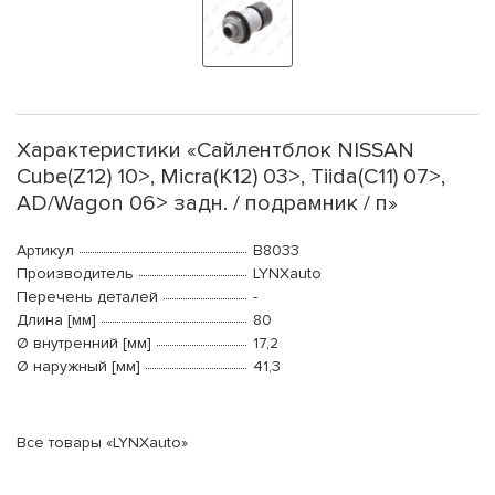
Характеристики «Сайлентблок NISSAN
Cube(Z12) 10>, Micra(K12) 03>, Tiida(C11) 07>,
AD/Wagon 06> задн. / подрамник / п»
Артикул
B8033
Производитель
LYNXauto
Перечень деталей
-
Длина [мм]
80
Ø внутренний [мм]
17,2
Ø наружный [мм]
41,3
Все товары «LYNXauto»