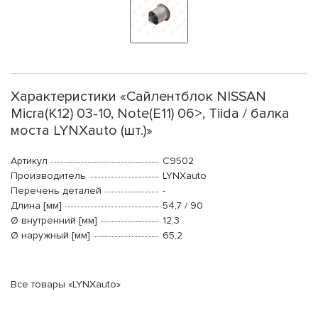
Характеристики «Сайлентблок NISSAN
Micra(K12) 03-10, Note(E11) 06>, Tiida / балка
моста LYNXauto (шт.)»
Артикул
C9502
Производитель
LYNXauto
Перечень деталей
-
Длина [мм]
54,7 / 90
Ø внутренний [мм]
12,3
Ø наружный [мм]
65,2
Все товары «LYNXauto»