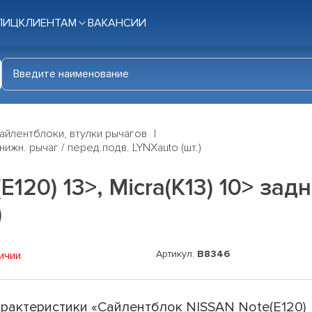
ЛИЦ
КЛИЕНТАМ
ВАКАНСИИ
айлентблоки, втулки рычагов
 нижн. рычаг / перед.подв. LYNXauto (шт.)
20) 13>, Micra(K13) 10> задн.
)
Артикул:
B8346
ичии
рактеристики «Сайлентблок NISSAN Note(E120)