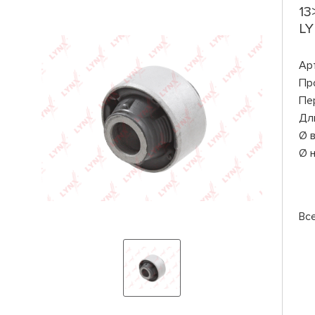
13
LY
Ар
Пр
Пе
Дл
Ø 
Ø 
Вс