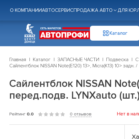
О КОМПАНИИ
АВТОСЕРВИС
ПРОДАЖА АВТО
ДЛЯ ЮР.
Каталог
Главная
Каталог
ЗАПАСНЫЕ ЧАСТИ
Подвеска
С
Сайлентблок NISSAN Note(E120) 13>, Micra(K13) 10> задн. /
Сайлентблок NISSAN Note(E1
перед.подв. LYNXauto (шт.
Нет в нал
Рейтинг
0.0
0 отзывов
Ха