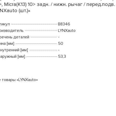
>, Micra(K13) 10> задн. / нижн. рычаг / перед.подв.
NXauto (шт.)»
тикул
B8346
оизводитель
LYNXauto
речень деталей
-
ина [мм]
50
внутренний [мм]
-
наружный [мм]
53,3
е товары «LYNXauto»