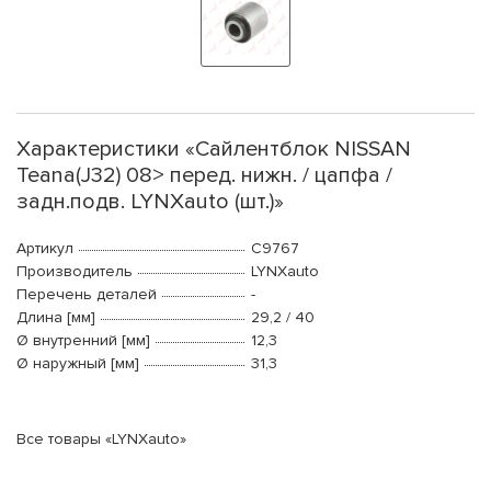
Характеристики «Сайлентблок NISSAN
Teana(J32) 08> перед. нижн. / цапфа /
задн.подв. LYNXauto (шт.)»
Артикул
C9767
Производитель
LYNXauto
Перечень деталей
-
Длина [мм]
29,2 / 40
Ø внутренний [мм]
12,3
Ø наружный [мм]
31,3
Все товары «LYNXauto»