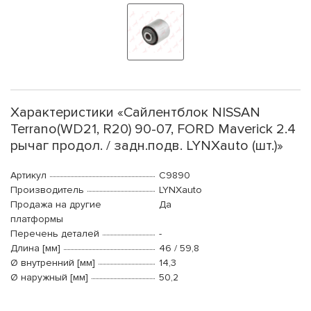
Характеристики «Сайлентблок NISSAN
Terrano(WD21, R20) 90-07, FORD Maverick 2.4
рычаг продол. / задн.подв. LYNXauto (шт.)»
Артикул
C9890
Производитель
LYNXauto
Продажа на другие
Да
платформы
Перечень деталей
-
Длина [мм]
46 / 59,8
Ø внутренний [мм]
14,3
Ø наружный [мм]
50,2