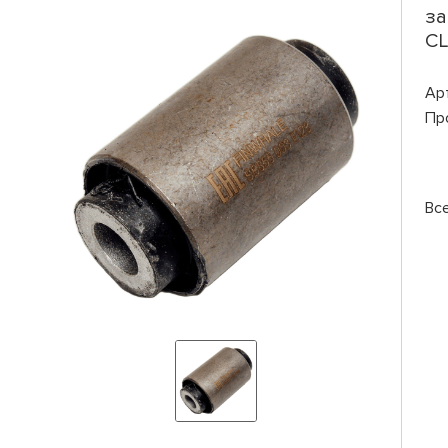
за
CL
Ар
Пр
Вс