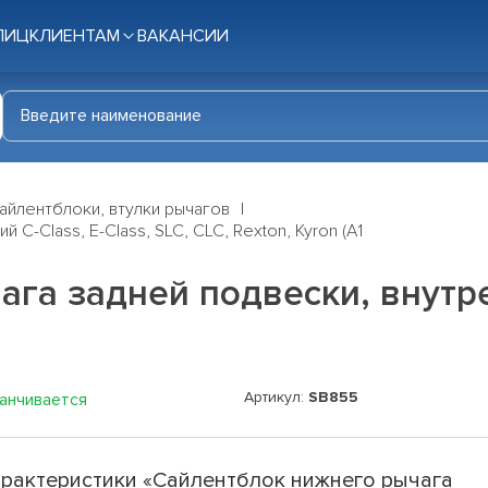
ЛИЦ
КЛИЕНТАМ
ВАКАНСИИ
айлентблоки, втулки рычагов
C-Class, E-Class, SLC, CLC, Rexton, Kyron (A1
а задней подвески, внутренн
Артикул:
SB855
канчивается
рактеристики «Сайлентблок нижнего рычага