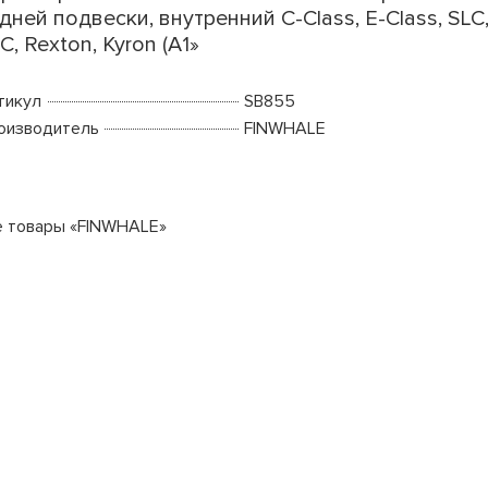
дней подвески, внутренний C-Class, E-Class, SLC
C, Rexton, Kyron (A1»
тикул
SB855
оизводитель
FINWHALE
е товары «FINWHALE»