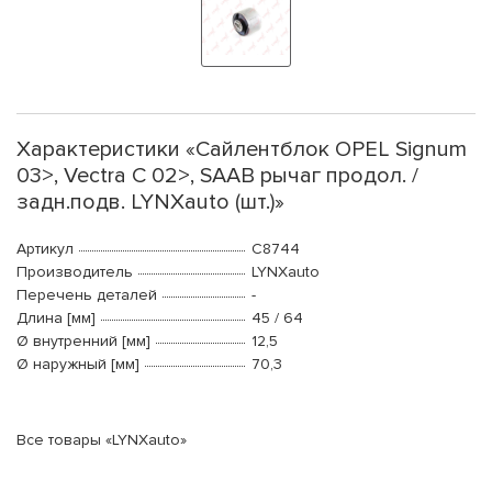
Характеристики «Сайлентблок OPEL Signum
03>, Vectra C 02>, SAAB рычаг продол. /
задн.подв. LYNXauto (шт.)»
Артикул
C8744
Производитель
LYNXauto
Перечень деталей
-
Длина [мм]
45 / 64
Ø внутренний [мм]
12,5
Ø наружный [мм]
70,3
Все товары «LYNXauto»