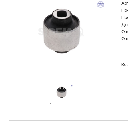
Ар
Пр
Пр
Дл
Ø 
Ø 
Вс