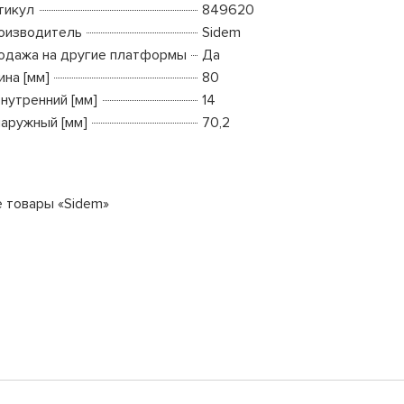
тикул
849620
оизводитель
Sidem
одажа на другие платформы
Да
ина [мм]
80
внутренний [мм]
14
наружный [мм]
70,2
е товары «Sidem»