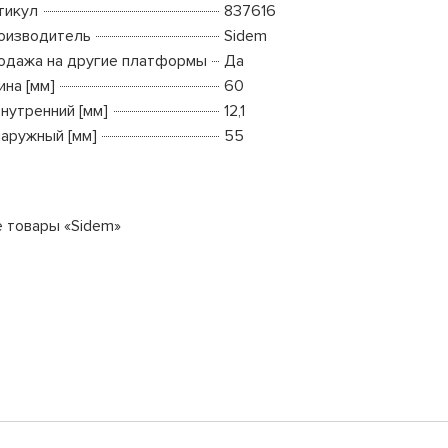
тикул
837616
оизводитель
Sidem
одажа на другие платформы
Да
ина [мм]
60
внутренний [мм]
12,1
наружный [мм]
55
е товары «Sidem»