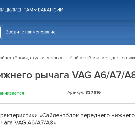
ЛИЦ
КЛИЕНТАМ
ВАКАНСИИ
айлентблоки, втулки рычагов
Сайлентблок переднего ниж
ижнего рычага VAG A6/A7/A
Артикул:
837616
канчивается
рактеристики «Сайлентблок переднего нижнег
чага VAG A6/A7/A8»