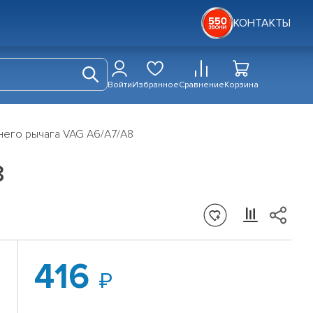
КОНТАКТЫ
Войти
Избранное
Сравнение
Корзина
него рычага VAG A6/A7/A8
8
416
о