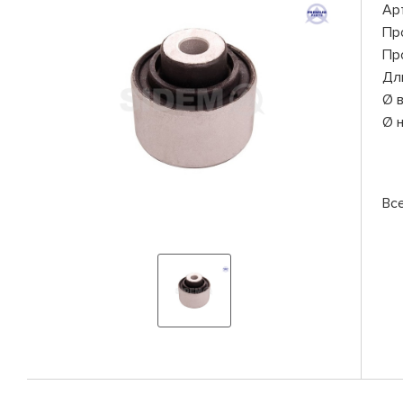
Ар
Пр
Пр
Дл
Ø 
Ø 
Вс