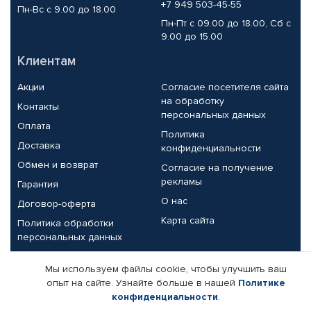
+7 949 503-45-55
Пн-Вс с 9.00 до 18.00
Пн-Пт с 09.00 до 18.00, Сб с
9.00 до 15.00
Клиентам
Акции
Согласие посетителя сайта
на обработку
Контакты
персональных данных
Оплата
Политика
Доставка
конфиденциальности
Обмен и возврат
Согласие на получение
рекламы
Гарантия
О нас
Договор-оферта
Карта сайта
Политика обработки
персональных данных
Партнерам
Мы используем файлы cookie, чтобы улучшить ваш
опыт на сайте. Узнайте больше в нашей
Политике
Корпоративным клиентам
Реквизиты компании
конфиденциальности
.