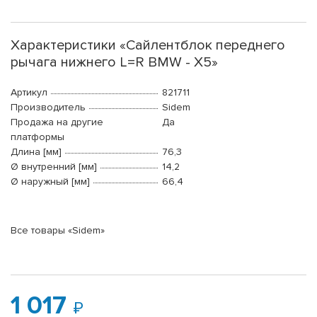
Характеристики «Сайлентблок переднего
рычага нижнего L=R BMW - X5»
Артикул
821711
Производитель
Sidem
Продажа на другие
Да
платформы
Длина [мм]
76,3
Ø внутренний [мм]
14,2
Ø наружный [мм]
66,4
Все товары «Sidem»
1 017