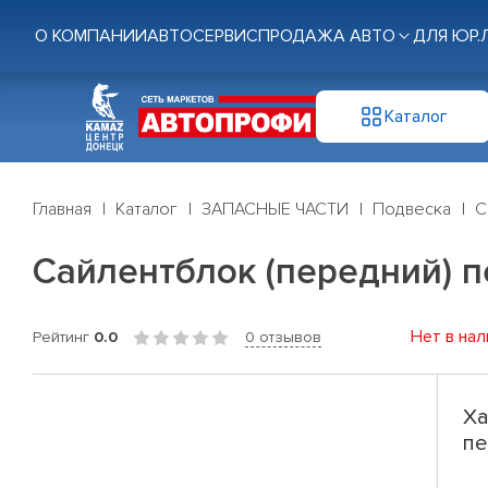
О КОМПАНИИ
АВТОСЕРВИС
ПРОДАЖА АВТО
ДЛЯ ЮР.
Каталог
Главная
Каталог
ЗАПАСНЫЕ ЧАСТИ
Подвеска
С
Сайлентблок (передний) п
Нет в нал
Рейтинг
0.0
0 отзывов
Ха
пе