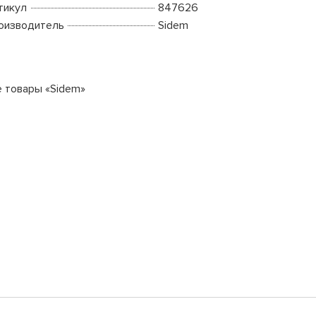
тикул
847626
оизводитель
Sidem
е товары «Sidem»