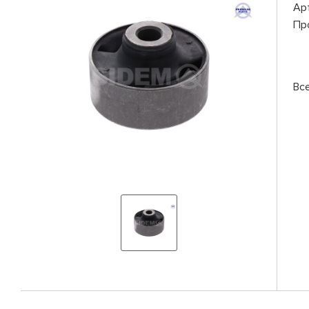
Ар
Пр
Вс