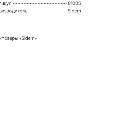
тикул
81085
оизводитель
Sidem
е товары «Sidem»