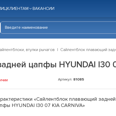
ЛИЦ
КЛИЕНТАМ
ВАКАНСИИ
айлентблоки, втулки рычагов
Сайлентблок плавающий задн
адней цапфы HYUNDAI I30 0
Артикул:
81085
ичии
рактеристики «Сайлентблок плавающий задней
пфы HYUNDAI I30 07 KIA CARNIVA»