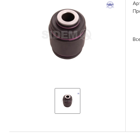
Ар
Пр
Вс