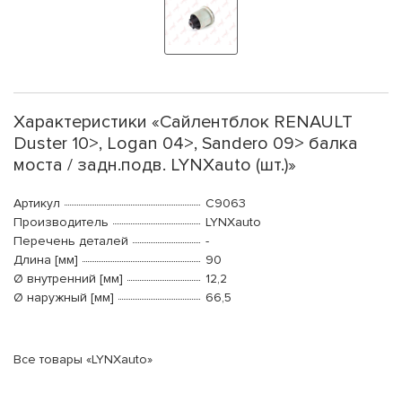
Характеристики «Сайлентблок RENAULT
Duster 10>, Logan 04>, Sandero 09> балка
моста / задн.подв. LYNXauto (шт.)»
Артикул
C9063
Производитель
LYNXauto
Перечень деталей
-
Длина [мм]
90
Ø внутренний [мм]
12,2
Ø наружный [мм]
66,5
Все товары «LYNXauto»